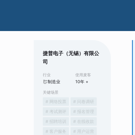
捷普电子（无锡）有限公
司
行业
使用麦客
制造业
10
年 +
关键场景
# 网络投票
# 问卷调研
# 考试测评
# 报名管理
# 招聘培训
# 在线收款
# 客户服务
# 用户运营